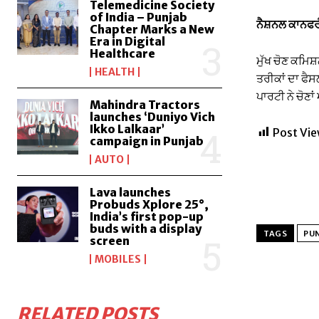
Telemedicine Society
of India – Punjab
ਨੈਸ਼ਨਲ ਕਾਨਫਰੰਸ 
Chapter Marks a New
Era in Digital
Healthcare
ਮੁੱਖ ਚੋਣ ਕਮਿਸ਼
HEALTH
ਤਰੀਕਾਂ ਦਾ ਫੈਸ
ਪਾਰਟੀ ਨੇ ਚੋਣ
Mahindra Tractors
launches ‘Duniyo Vich
Ikko Lalkaar’
Post Vie
campaign in Punjab
AUTO
Lava launches
Probuds Xplore 25°,
India’s first pop-up
buds with a display
TAGS
PU
screen
MOBILES
RELATED POSTS