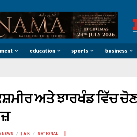
nment
education
sports
business
ਕਸ਼ਮੀਰ ਅਤੇ ਝਾਰਖੰਡ ਵਿੱਚ ਚੋਣਾਂ
ਾਜ਼
G NEWS
J & K
NATIONAL