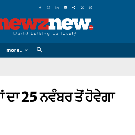
more..
 ਦਾ 25 ਨਵੰਬਰ ਤੋਂ ਹੋਵੇਗਾ