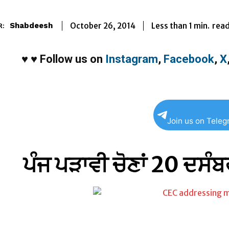
Less than 1
min.
October 26, 2014
rea
Shabdeesh
R:
♥
♥
Follow us on
Instagram
,
Facebook
,
X
Join us on Tele
ਪੰਜ ਪੜਾਵੀ ਚੋਣਾਂ 20 ਦਸੰਬ