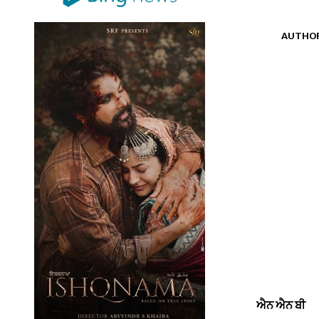
AUTHO
ਐਨ ਐਨ ਬੀ