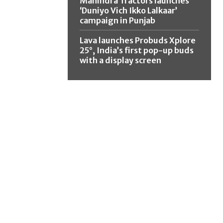
Mahindra Tractors launches
‘Duniyo Vich Ikko Lalkaar’
campaign in Punjab
Lava launches Probuds Xplore
25°, India’s first pop-up buds
with a display screen