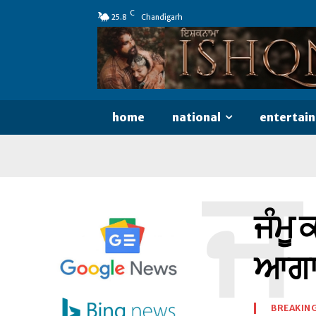
C
25.8
Chandigarh
home
national
entertai
ਜ
ਜੰਮੂ 
ਆਗ
BREAKIN