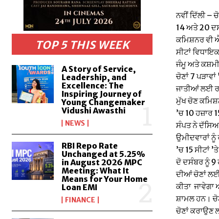
ਨਵੀਂ ਦਿੱਲੀ – 
14 ਅਤੇ 20 ਦਸੰਬ
ਕਮਿਸ਼ਨਰ ਵੀ ਐਸ 
TOP 5 THIS WEEK
ਸੀਟਾਂ ਵਿਧਾਇਕ
ਜੰਮੂ ਅਤੇ ਕਸ਼ਮੀ
A Story of Service,
ਚੋਣਾਂ 7 ਪੜਾਵ
Leadership, and
Excellence: The
ਜਾਤੀਆਂ ਲਈ ਰਾ
Inspiring Journey of
ਮੁੱਖ ਚੋਣ ਕਮਿ
Young Changemaker
Vidushi Awasthi
’ਚ 10 ਹਜ਼ਾਰ 1
NEWS
ਸੰਪਤ ਨੇ ਦੱਸਿਆ
ਉਮੀਦਵਾਰਾਂ ਨੂੰ
RBI Repo Rate
’ਚ 15 ਸੀਟਾਂ ’
Unchanged at 5.25%
ਦੋ ਦਸੰਬਰ ਨੂੰ 
in August 2026 MPC
Meeting: What It
ਦੀਆਂ ਚੋਣਾਂ ਲਈ
Means for Your Home
ਕੀਤਾ ਜਾਵੇਗਾ ਅ
Loan EMI
ਸ਼ਾਮਲ ਹਨ। ਚੋਣਾ
FINANCE
ਚੋਣਾਂ ਕਰਾਉਣ 