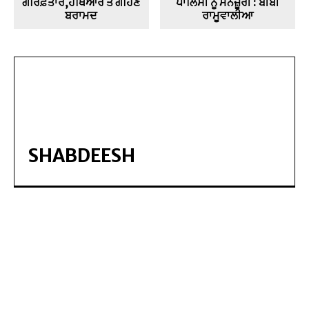
ਗਰਿਫ਼ਤਾਰ,ਹਥਿਆਰ ਤੇ ਗਹਿਣੇ
ਪਾਲਿਸੀ ਨੂੰ ਮਨਜ਼ੂਰੀ : ਬੀਬੀ
ਬਰਾਮਦ
ਰਾਮੂਵਾਲੀਆ
SHABDEESH