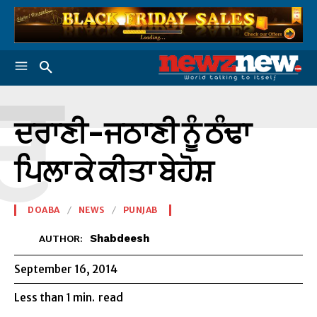
ਦ
ਦਰਾਣੀ-ਜਠਾਣੀ ਨੂੰ ਠੰਢਾ
ਪਿਲਾ ਕੇ ਕੀਤਾ ਬੇਹੋਸ਼
DOABA
NEWS
PUNJAB
Shabdeesh
AUTHOR:
September 16, 2014
Less than 1
min.
read