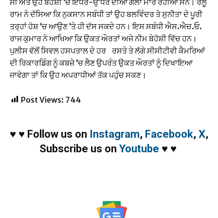
ਸੀ ਅਤੇ ਉਹ ਬੇਹੋਸ਼ੀ ‘ਚ ਇੱਧਰ-ਉੱਧਰ ਦੀਆਂ ਗੱਲਾਂ ਮਾਰ ਰਹੀਆਂ ਸਨ। ਰੋਲੂ
ਰਾਮ ਨੇ ਦੱਸਿਆ ਕਿ ਨੁਕਸਾਨ ਸਬੰਧੀ ਤਾਂ ਉਹ ਬਲਵਿੰਦਰ ਤੇ ਸੁਨੀਤਾ ਦੇ ਪੂਰੀ
ਤਰ੍ਹਾਂ ਹੋਸ਼ ‘ਚ ਆਉਣ ‘ਤੇ ਹੀ ਦੱਸ ਸਕਦੇ ਹਨ। ਇਸ ਸਬੰਧੀ ਐਸ.ਐਚ.ਓ.
ਰਾਜ ਕੁਮਾਰ ਨੇ ਆਖਿਆ ਕਿ ਉਕਤ ਔਰਤਾਂ ਅਜੇ ਨੀਮ ਬੇਹੋਸ਼ੀ ਵਿੱਚ ਹਨ।
ਪੁਲੀਸ ਵੱਲੋਂ ਸਿਵਲ ਹਸਪਤਾਲ ਦੇ ਹਰ ਰਸਤੇ ਤੇ ਲੱਗੇ ਸੀਸੀਟੀਵੀ ਕੈਮਰਿਆਂ
ਦੀ ਰਿਕਾਰਡਿੰਗ ਨੂੰ ਕਬਜ਼ੇ ‘ਚ ਲੈਣ ਉਪਰੰਤ ਉਕਤ ਔਰਤਾਂ ਨੂੰ ਦਿਖਾਇਆ
ਜਾਵੇਗਾ ਤਾਂ ਕਿ ਉਹ ਅਪਰਾਧੀਆਂ ਤੱਕ ਪਹੁੰਚ ਸਕਣ।
Post Views:
744
♥
♥
Follow us on
Instagram
,
Facebook
,
X
,
Subscribe us on
Youtube
♥
♥